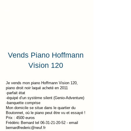
APEC
Association des Parents
d'Élèves des Conservatoires
Vends Piano Hoffmann
Vision 120
Je vends mon piano Hoffmann Vision 120,
piano droit noir laqué acheté en 2011
-parfait état
-équipé d’un système silent (Genio-Adventure)
-banquette comprise
Mon domicile se situe dans le quartier du
Boutonnet, où le piano peut être vu et essayé !
Prix : 4500 euros
Frédéric Bernard tel
06-31-21-20-52
- email
bernardfrederic@neuf.fr