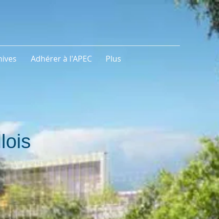
hives
Adhérer à l'APEC
Plus
lois