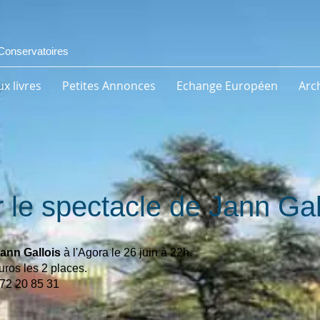
Conservatoires
x livres
Petites Annonces
Echange Européen
Arc
 le spectacle de Jann Gal
Jann Gallois
à l'Agora le 26 juin à 22h.
uros les 2 places.
72 20 85 31