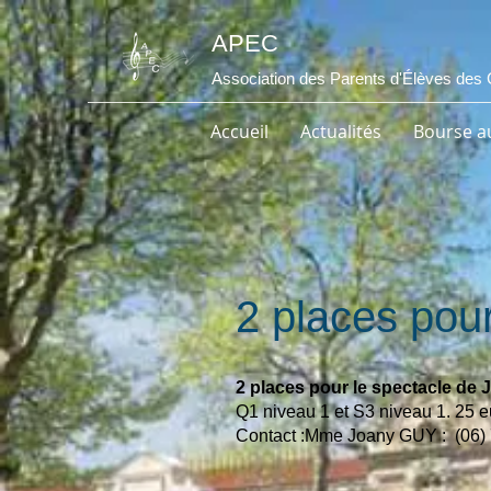
APEC
Association des Parents d'Élèves des 
Accueil
Actualités
Bourse au
2 places pour
2 places pour le spectacle de 
Q1 niveau 1 et S3 niveau 1. 25 e
Contact :Mme Joany GUY : (06) 